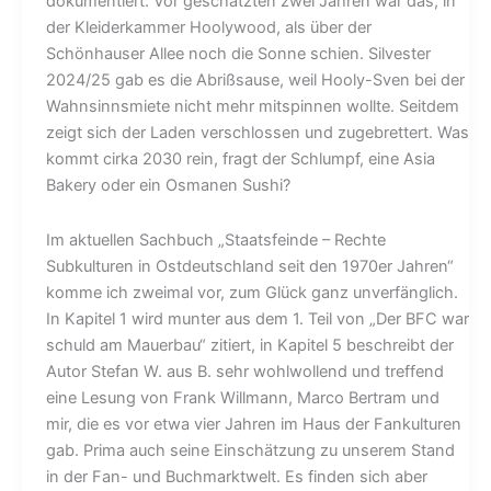
dokumentiert. Vor geschätzten zwei Jahren war das, in
der Kleiderkammer Hoolywood, als über der
Schönhauser Allee noch die Sonne schien. Silvester
2024/25 gab es die Abrißsause, weil Hooly-Sven bei der
Wahnsinnsmiete nicht mehr mitspinnen wollte. Seitdem
zeigt sich der Laden verschlossen und zugebrettert. Was
kommt cirka 2030 rein, fragt der Schlumpf, eine Asia
Bakery oder ein Osmanen Sushi?
Im aktuellen Sachbuch „Staatsfeinde – Rechte
Subkulturen in Ostdeutschland seit den 1970er Jahren“
komme ich zweimal vor, zum Glück ganz unverfänglich.
In Kapitel 1 wird munter aus dem 1. Teil von „Der BFC war
schuld am Mauerbau“ zitiert, in Kapitel 5 beschreibt der
Autor Stefan W. aus B. sehr wohlwollend und treffend
eine Lesung von Frank Willmann, Marco Bertram und
mir, die es vor etwa vier Jahren im Haus der Fankulturen
gab. Prima auch seine Einschätzung zu unserem Stand
in der Fan- und Buchmarktwelt. Es finden sich aber