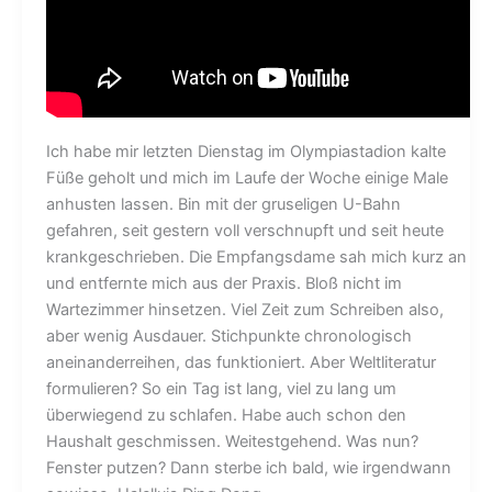
Ich habe mir letzten Dienstag im Olympiastadion kalte
Füße geholt und mich im Laufe der Woche einige Male
anhusten lassen. Bin mit der gruseligen U-Bahn
gefahren, seit gestern voll verschnupft und seit heute
krankgeschrieben. Die Empfangsdame sah mich kurz an
und entfernte mich aus der Praxis. Bloß nicht im
Wartezimmer hinsetzen. Viel Zeit zum Schreiben also,
aber wenig Ausdauer. Stichpunkte chronologisch
aneinanderreihen, das funktioniert. Aber Weltliteratur
formulieren? So ein Tag ist lang, viel zu lang um
überwiegend zu schlafen. Habe auch schon den
Haushalt geschmissen. Weitestgehend. Was nun?
Fenster putzen? Dann sterbe ich bald, wie irgendwann