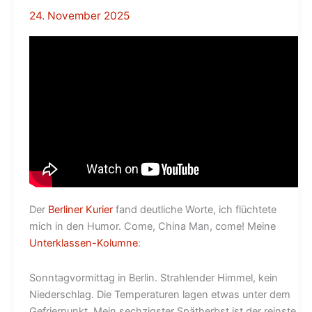
24. November 2025
Der
Berliner Kurier
fand deutliche Worte, ich flüchtete
mich in den Humor. Come, China Man, come! Meine
Unterklassen-Kolumne
:
Sonntagvormittag in Berlin. Strahlender Himmel, kein
Niederschlag. Die Temperaturen lagen etwas unter dem
Gefrierpunkt. Mein sechzigster Spätherbst ist der reinste