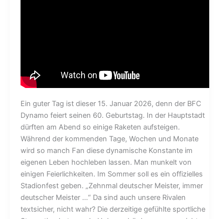
Ein guter Tag ist dieser 15. Januar 2026, denn der BFC
Dynamo feiert seinen 60. Geburtstag. In der Hauptstadt
dürften am Abend so einige Raketen aufsteigen.
Während der kommenden Tage, Wochen und Monate
wird so manch Fan diese dynamische Konstante im
eigenen Leben hochleben lassen. Man munkelt von
einigen Feierlichkeiten. Im Sommer soll es ein offizielles
Stadionfest geben. „Zehnmal deutscher Meister, immer
deutscher Meister …“ Da sind auch unsere Rivalen
textsicher, nicht wahr? Die derzeitige gefühlte sportliche