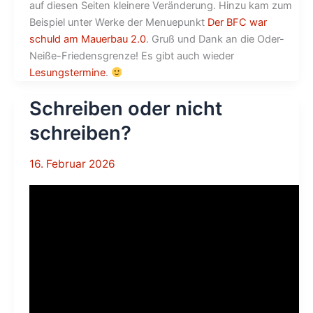
auf diesen Seiten kleinere Veränderung. Hinzu kam zum
Beispiel unter Werke der Menuepunkt
Der BFC war
schuld am Mauerbau 2.0
. Gruß und Dank an die Oder-
Neiße-Friedensgrenze! Es gibt auch wieder
Lesungstermine
.
Schreiben oder nicht
schreiben?
16. Februar 2026