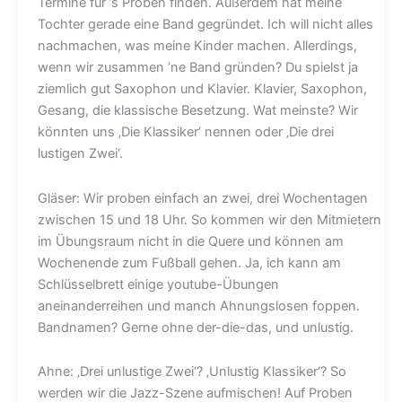
Termine für ’s Proben finden. Außerdem hat meine
Tochter gerade eine Band gegründet. Ich will nicht alles
nachmachen, was meine Kinder machen. Allerdings,
wenn wir zusammen ’ne Band gründen? Du spielst ja
ziemlich gut Saxophon und Klavier. Klavier, Saxophon,
Gesang, die klassische Besetzung. Wat meinste? Wir
könnten uns ‚Die Klassiker‘ nennen oder ‚Die drei
lustigen Zwei‘.
Gläser: Wir proben einfach an zwei, drei Wochentagen
zwischen 15 und 18 Uhr. So kommen wir den Mitmietern
im Übungsraum nicht in die Quere und können am
Wochenende zum Fußball gehen. Ja, ich kann am
Schlüsselbrett einige youtube-Übungen
aneinanderreihen und manch Ahnungslosen foppen.
Bandnamen? Gerne ohne der-die-das, und unlustig.
Ahne: ‚Drei unlustige Zwei‘? ‚Unlustig Klassiker‘? So
werden wir die Jazz-Szene aufmischen! Auf Proben