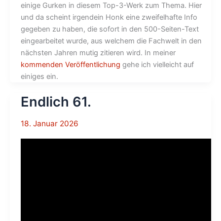
einige Gurken in diesem Top-3-Werk zum Thema. Hier
und da scheint irgendein Honk eine zweifelhafte Info
gegeben zu haben, die sofort in den 500-Seiten-Text
eingearbeitet wurde, aus welchem die Fachwelt in den
nächsten Jahren mutig zitieren wird. In meiner
kommenden Veröffentlichung
gehe ich vielleicht auf
einiges ein.
Endlich 61.
18. Januar 2026