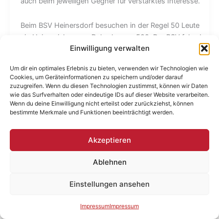
auch beim jeweiligen Gegner für verstärktes Interesse.
Beim BSV Heinersdorf besuchen in der Regel 50 Leute
ein Heimspiel, gegen Delay kamen 500. Der BSV fuhr das
Einwilligung verwalten
volle Programm. Ein Großteil der Jugendabteilungen
bevölkerte bei Bilderbuch-Herbstwetter die Tribünen,
Um dir ein optimales Erlebnis zu bieten, verwenden wir Technologien wie
man zeigte jede Menge Flaggen, und zum Spielbeginn
Cookies, um Geräteinformationen zu speichern und/oder darauf
auch Rauch. Das Publikum sympathisierte etwa fifty-fifty
zuzugreifen. Wenn du diesen Technologien zustimmst, können wir Daten
wie das Surfverhalten oder eindeutige IDs auf dieser Website verarbeiten.
mit den Teams. Hinter einem Tor rockte eine lokale
Wenn du deine Einwilligung nicht erteilst oder zurückziehst, können
Rockband, am Kuchenstand wurde aufgefahren wie bei
bestimmte Merkmale und Funktionen beeinträchtigt werden.
Oma, obwohl bei den Prognosen in etwa von einer 1:5-
Niederlage ausgegangen wurde.
Akzeptieren
Vor dem Spiel hatte der BSV eine Torbilanz von 11:10,
Ablehnen
Delay dagegen von 41:7. Beide Mannschaften zählten
zur tapferen Verfolgergruppe vom Spitzenreiter Grün-
Einstellungen ansehen
Weiß Neukölln. Doch die BSV-Recken standen den
augenscheinlichen Vertretern der Übermacht auf den
Impressum
Impressum
Füßen, die aus ihren individuellen Vorteilen nichts