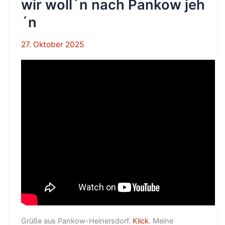
wir woll´n nach Pankow jeh
´n
27. Oktober 2025
Grüße aus Pankow-Heinersdorf.
Klick
. Meine