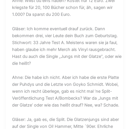
Ahne: Willst du eins haben? Kostet nur 12 Euro. Zwei
kriegste für 20, 100 Bücher schon für, äh, sagen wir
1.000? Da sparst du 200 Euro.
Gläser: Ich komme eventuell drauf zurück. Dann
bekommen drei, vier Leute dein Buch zum Geburtstag.
Stichwort: 33 Jahre Test A. Meistens waren sie ja faul,
haben glaube ich mehr Merch als Vinyl rausgebracht.
Hast du auch die Single „Jungs mit der Glatze“, oder wie
die heißt?
Ahne: Die habe ich nicht. Aber ich habe die erste Platte
der Puhdys und die Letzte von Goyko Schmidt. Wobei,
wenn ich recht überlege, gab es nicht mal ’ne Split-
Veröffentlichung Test A/Bombecks? War da ‚Jungs mit
der Glatze‘ oder wie das heißt drauf? Nee, wa? Schade.
Gläser: Ja, gab es, die Split. Die Glatzenjungs sind aber
auf der Single von Oi! Hammer, Mitte ´90er. Ehrliche