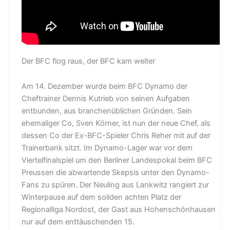
Der BFC flog raus, der BFC kam weiter
Am 14. Dezember wurde beim BFC Dynamo der
Cheftrainer Dennis Kutrieb von seinen Aufgaben
entbunden, aus branchenüblichen Gründen. Sein
ehemaliger Co, Sven Körner, ist nun der neue Chef, als
dessen Co der Ex-BFC-Spieler Chris Reher mit auf der
Trainerbank sitzt. Im Dynamo-Lager war vor dem
Viertelfinalspiel um den Berliner Landespokal beim BFC
Preussen die abwartende Skepsis unter den Dynamo-
Fans zu spüren. Der Neuling aus Lankwitz rangiert zur
Winterpause auf dem soliden achten Platz der
Regionalliga Nordost, der Gast aus Hohenschönhausen
nur auf dem enttäuschenden 15.