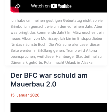
Ich habe um meinen gestrigen Geburtstag nicht so viel
Brimborium gemacht wie um den vor einem Jahr. Aber
was bringt das kommende Jahr? Im März erscheint ein
neues Album von Morrissey. Ich bin im Endspurtfieber
für das nächste Buch. Die Wünsche aller Leser dieser
Seite werden in Erfüllung gehen. Trump wird Altona
beanspruchen, weil dieser Hamburger Stadtteil mal zu
Dänemark gehörte. Putin macht Urlaub in Alaska.
Der BFC war schuld am
Mauerbau 2.0
15. Januar 2026