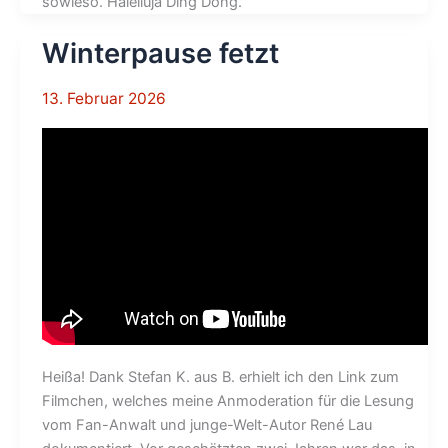
sowieso. Halelluja Ding Dong.
Winterpause fetzt
13. Februar 2026
Heißa! Dank Stefan K. aus B. erhielt ich den Link zum
Filmchen, welches meine Anmoderation für die Lesung
vom Fan-Anwalt und junge-Welt-Autor René Lau