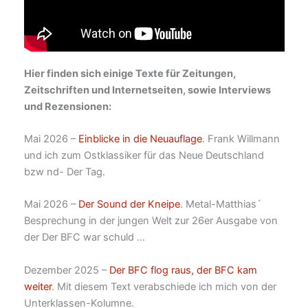
Hier finden sich einige Texte für Zeitungen,
Zeitschriften und Internetseiten, sowie Interviews
und Rezensionen:
Mai 2026 –
Einblicke in die Neuauflage
. Frank Willmann
und ich zum Ostklassiker für das Neue Deutschland
bzw nd- Der Tag.
Mai 2026 –
Der Sound der Kneipe
. Metal-Matthias´
Besprechung in der jungen Welt zur 26er Ausgabe von
der Der BFC war schuld …
Dezember 2025 –
Der BFC flog raus, der BFC kam
weiter
. Mit diesem Text verabschiede ich mich von der
Unterklassen-Kolumne.