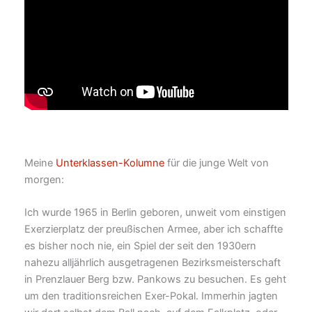
Meine
Unterklassen-Kolumne
für die junge Welt von
morgen:
Ich wurde 1965 in Berlin geboren, unweit vom einstigen
Exerzierplatz der preußischen Armee, aber ich schaffte
es bisher noch nie, ein Spiel der seit den 1930ern
nahezu alljährlich ausgetragenen Bezirksmeisterschaft
in Prenzlauer Berg bzw. Pankows zu besuchen. Es geht
um den traditionsreichen Exer-Pokal. Immerhin jagten