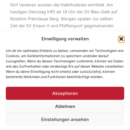
fünf Vereinen wurden die Halbfinalisten ermittelt. Am
heutigen Dienstag trifft ab 19 Uhr der SV Blau-Gelb auf
Rotation Prenzlauer Berg. Morgen spielen zur selben
Zeit der SV Empor II und Pfeffersport gegeneinander.
Am Freitag findet ab 19 Uhr das kleine Finale statt, und
Einwilligung verwalten
am Sonnabend steigt ab 15 Uhr das Endspiel. Niemand
in Groß-Pankow soll sagen, er hätte es nicht gewusst.
Um dir ein optimales Erlebnis zu bieten, verwenden wir Technologien wie
Gespielt wird auf dem engen Tesch-Platz, inmitten der
Cookies, um Geräteinformationen zu speichern und/oder darauf
Gründerzeitbauten an der Dunckerstraße. Der Eintritt
zuzugreifen. Wenn du diesen Technologien zustimmst, können wir Daten
wie das Surfverhalten oder eindeutige IDs auf dieser Website verarbeiten.
beträgt jeweils 3 Euro. Das Wetter wird so spannend
Wenn du deine Einwilligung nicht erteilst oder zurückziehst, können
wie die Spiele.
bestimmte Merkmale und Funktionen beeinträchtigt werden.
Akzeptieren
ZURÜCK
WEITER
Ablehnen
Einstellungen ansehen
Copyright © 2026 | Baufresse