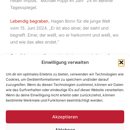
neuen Impuls.“ Michael Pöppl im Juni ´24 im Berliner
Tagesspiegel.
Lebendig begraben
, Hagen Bonn für die junge Welt
vom 15. Juni 2024. „Er ist also einer, der sieht und
begreift. Einer, der weiß, wo er herkommt und weiß, wo
und wie das alles endet.“
C. auf Amazon:
„Der soziale Nahraum und die große
Einwilligung verwalten
Geschichte werden sprachlich präzise mit den ganz
persönlichen Erlebnissen verbunden. Mit direkter und
Um dir ein optimales Erlebnis zu bieten, verwenden wir Technologien wie
ehrlicher Sprache komplexe gesellschaftliche Zustände
Cookies, um Geräteinformationen zu speichern und/oder darauf
auf den Punkt zu bringen, zeugt von echter
zuzugreifen. Wenn du diesen Technologien zustimmst, können wir Daten
wie das Surfverhalten oder eindeutige IDs auf dieser Website verarbeiten.
Erzählkunst.“
Wenn du deine Einwilligung nicht erteilst oder zurückziehst, können
bestimmte Merkmale und Funktionen beeinträchtigt werden.
Ahne
per Elektropost: „Fetzt voll ein, es zu lesen. Guter
Stil, interessante Thematik. Mir gefällt, dass du kein
Akzeptieren
Blatt vor den Mund nimmst.“
Ablehnen