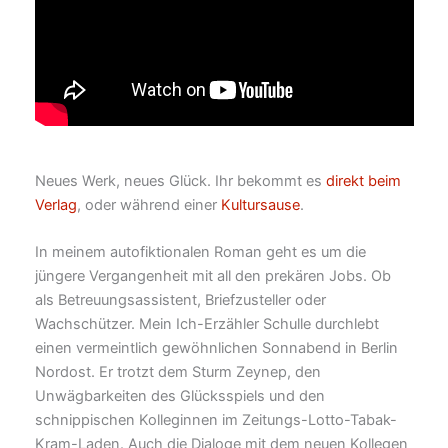
Neues Werk, neues Glück. Ihr bekommt es
direkt beim
Verlag
, oder während einer
Kultursause
.
In meinem autofiktionalen Roman geht es um die
jüngere Vergangenheit mit all den prekären Jobs. Ob
als Betreuungsassistent, Briefzusteller oder
Wachschützer. Mein Ich-Erzähler Schulle durchlebt
einen vermeintlich gewöhnlichen Sonnabend in Berlin
Nordost. Er trotzt dem Sturm Zeynep, den
Unwägbarkeiten des Glücksspiels und den
schnippischen Kolleginnen im Zeitungs-Lotto-Tabak-
Kram-Laden. Auch die Dialoge mit dem neuen Kollegen