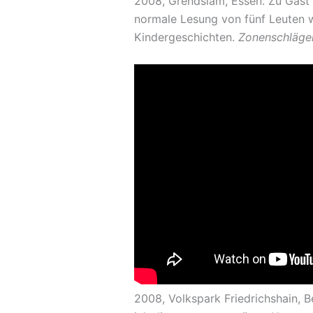
2008, Grendslam, Essen. Zu Gast 
normale Lesung von fünf Leuten war
Kindergeschichten.
Zonenschläge
2008, Volkspark Friedrichshain, B