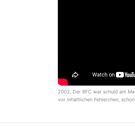
2002, Der BFC war schuld am Mau
vor inhaltlichen Fehlerchen, scho