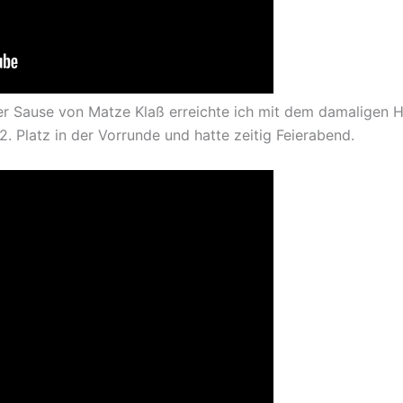
r Sause von Matze Klaß erreichte ich mit dem damaligen Hi
. Platz in der Vorrunde und hatte zeitig Feierabend.