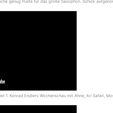
tsache genug Puste für das große Saxophon. Schick aufgen
il 1. Konrad Endlers Wochenschau mit Ahne, Ari Safari, Mo