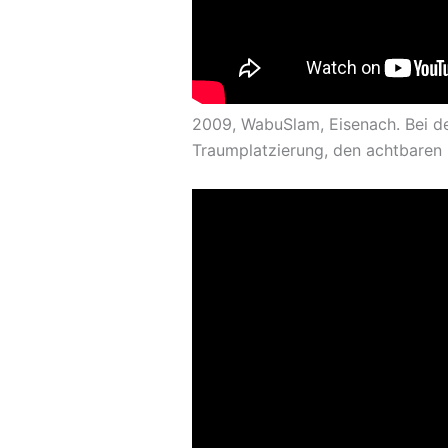
2009, WabuSlam, Eisenach. Bei de
Traumplatzierung, den achtbaren 2