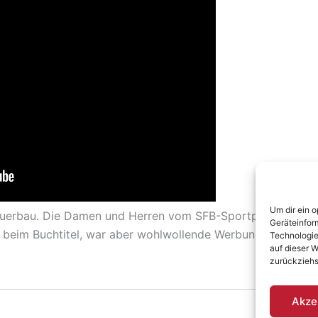
Um dir ein 
erbau. Die Damen und Herren vom SFB-Sportpalast über m
Geräteinfor
n beim Buchtitel, war aber wohlwollende Werbung, ein guter
Technologie
auf dieser W
zurückziehs
Akze