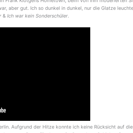
in Frank Klötgens Hometown, beim von ihm moderierten Sla
, aber gut. Ich so dunkel in dunkel, nur die Glatze leuchtet
r
&
Ich war kein Sonderschüler
.
erlin. Aufgrund der Hitze konnte ich keine Rücksicht auf 