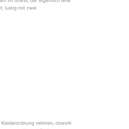
m im Grend, der eigentlich eine
, lustig mit zwei
die Kleiderordnung nehmen, obwohl