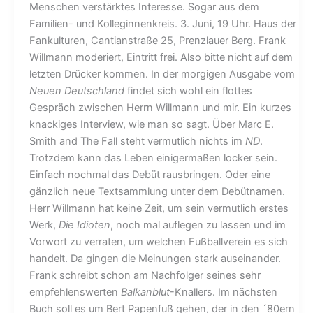
Menschen verstärktes Interesse. Sogar aus dem
Familien- und Kolleginnenkreis. 3. Juni, 19 Uhr. Haus der
Fankulturen, Cantianstraße 25, Prenzlauer Berg. Frank
Willmann moderiert, Eintritt frei. Also bitte nicht auf dem
letzten Drücker kommen. In der morgigen Ausgabe vom
Neuen Deutschland
findet sich wohl ein flottes
Gespräch zwischen Herrn Willmann und mir. Ein kurzes
knackiges Interview, wie man so sagt. Über Marc E.
Smith and The Fall steht vermutlich nichts im
ND
.
Trotzdem kann das Leben einigermaßen locker sein.
Einfach nochmal das Debüt rausbringen. Oder eine
gänzlich neue Textsammlung unter dem Debütnamen.
Herr Willmann hat keine Zeit, um sein vermutlich erstes
Werk,
Die Idioten
, noch mal auflegen zu lassen und im
Vorwort zu verraten, um welchen Fußballverein es sich
handelt. Da gingen die Meinungen stark auseinander.
Frank schreibt schon am Nachfolger seines sehr
empfehlenswerten
Balkanblut
-Knallers. Im nächsten
Buch soll es um Bert Papenfuß gehen, der in den ´80ern