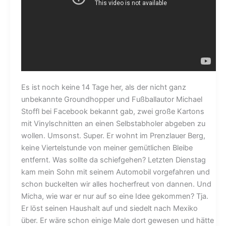
Es ist noch keine 14 Tage her, als der nicht ganz
unbekannte Groundhopper und Fußballautor Michael
Stoffl bei Facebook bekannt gab, zwei große Kartons
mit Vinylschnitten an einen Selbstabholer abgeben zu
wollen. Umsonst. Super. Er wohnt im Prenzlauer Berg,
keine Viertelstunde von meiner gemütlichen Bleibe
entfernt. Was sollte da schiefgehen? Letzten Dienstag
kam mein Sohn mit seinem Automobil vorgefahren und
schon buckelten wir alles hocherfreut von dannen. Und
Micha, wie war er nur auf so eine Idee gekommen? Tja.
Er löst seinen Haushalt auf und siedelt nach Mexiko
über. Er wäre schon einige Male dort gewesen und hätte