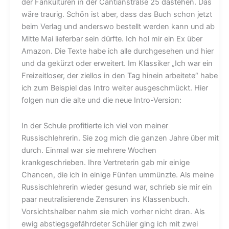
der Fankulturen in der Cantianstraße 25 dastehen. Das
wäre traurig. Schön ist aber, dass das Buch schon jetzt
beim Verlag und anderswo bestellt werden kann und ab
Mitte Mai lieferbar sein dürfte. Ich hol mir ein Ex über
Amazon. Die Texte habe ich alle durchgesehen und hier
und da gekürzt oder erweitert. Im Klassiker „Ich war ein
Freizeitloser, der ziellos in den Tag hinein arbeitete“ habe
ich zum Beispiel das Intro weiter ausgeschmückt. Hier
folgen nun die alte und die neue Intro-Version:
In der Schule profitierte ich viel von meiner
Russischlehrerin. Sie zog mich die ganzen Jahre über mit
durch. Einmal war sie mehrere Wochen
krankgeschrieben. Ihre Vertreterin gab mir einige
Chancen, die ich in einige Fünfen ummünzte. Als meine
Russischlehrerin wieder gesund war, schrieb sie mir ein
paar neutralisierende Zensuren ins Klassenbuch.
Vorsichtshalber nahm sie mich vorher nicht dran. Als
ewig abstiegsgefährdeter Schüler ging ich mit zwei