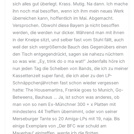
sich alles gut überlegt. Krass. Mutig. Na dann. Ich mache
ihn noch mal besoffen, wenn ich ihm mein neues Werk
überreichen kann, hoffentlich im Mai. Abgemacht.
Versprochen. Obwohl diese Bayern ja nicht besoffen
werden, die werden nur dicker. Während man mit ihnen
in der Kneipe sitzt, und selber fast vom Stuhl fällt, auch
weil der sich vergrößernde Bauch des Gegenübers einen
den Tisch entgegendrückt, sagen sie nahezu nüchtern
so was wie: „Ey, trink do o ma wat!“ Jedenfalls höre ich
nun jeden Tag die Scheiben von Bands, die ich zu meiner
Kassettenzeit super fand, die ich aber zu den LP-
Schnäppchenjährchen fast schon wieder vergessen
hatte: The Housemartins, Frankie goes to Munich, Go-
Betweens, Bauhaus … Ja, ist schon was anderes, ob
man von so nem Ex-Münchner 300 + x Platten mit
mindestens 44 Treffern übernimmt, oder von seiner
Merseburger Tante so 20 Amiga-LPs mit 19, naja. Bis
einige Exemplare von „Der BFC war schuld am
Mauerbau“ eintreffen, werde ich die flotten