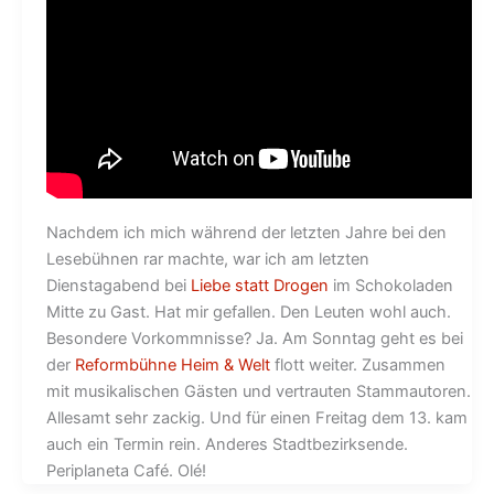
Nachdem ich mich während der letzten Jahre bei den
Lesebühnen rar machte, war ich am letzten
Dienstagabend bei
Liebe statt Drogen
im Schokoladen
Mitte zu Gast. Hat mir gefallen. Den Leuten wohl auch.
Besondere Vorkommnisse? Ja. Am Sonntag geht es bei
der
Reformbühne Heim & Welt
flott weiter. Zusammen
mit musikalischen Gästen und vertrauten Stammautoren.
Allesamt sehr zackig. Und für einen Freitag dem 13. kam
auch ein Termin rein. Anderes Stadtbezirksende.
Periplaneta Café. Olé!