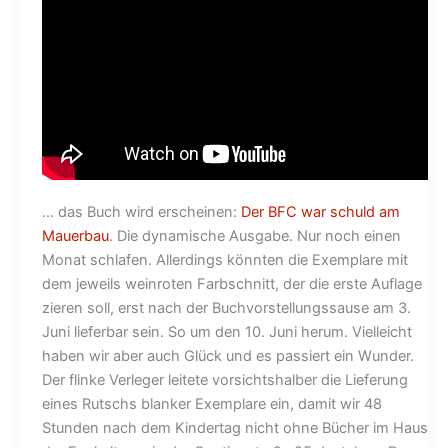
… das Buch wird erscheinen:
Der BFC war schuld am
Mauerbau
. Die dynamische Ausgabe. Nur noch einen
Monat schlafen. Allerdings könnten die Exemplare mit
dem jeweils weinroten Farbschnitt, der die erste Auflage
zieren soll, erst nach der Buchvorstellungssause am 3.
Juni lieferbar sein. So um den 10. Juni herum. Vielleicht
haben wir aber auch Glück und es passiert ein Wunder.
Der flinke Verleger leitete vorsichtshalber die Lieferung
eines Rutschs blanker Exemplare ein, damit wir 48
Stunden nach dem Kindertag nicht ohne Bücher im Haus