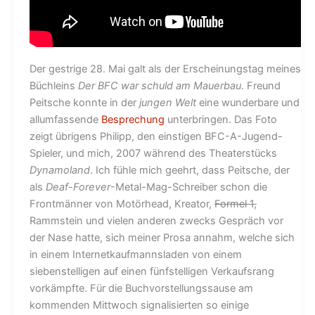
Der gestrige 28. Mai galt als der Erscheinungstag meines
Büchleins
Der BFC war schuld am Mauerbau
. Freund
Peitsche konnte in der
jungen Welt
eine wunderbare und
allumfassende
Besprechung
unterbringen. Das Foto
zeigt übrigens Philipp, den einstigen BFC-A-Jugend-
Spieler, und mich, 2007 während des Theaterstücks
Dynamoland
. Ich fühle mich geehrt, dass Peitsche, der
als
Deaf-Forever
-Metal-Mag-Schreiber schon die
Frontmänner von Motörhead, Kreator,
Formel 1,
Rammstein und vielen anderen zwecks Gespräch vor
der Nase hatte, sich meiner Prosa annahm, welche sich
in einem Internetkaufmannsladen von einem
siebenstelligen auf einen fünfstelligen Verkaufsrang
vorkämpfte. Für die Buchvorstellungssause am
kommenden Mittwoch signalisierten so einige