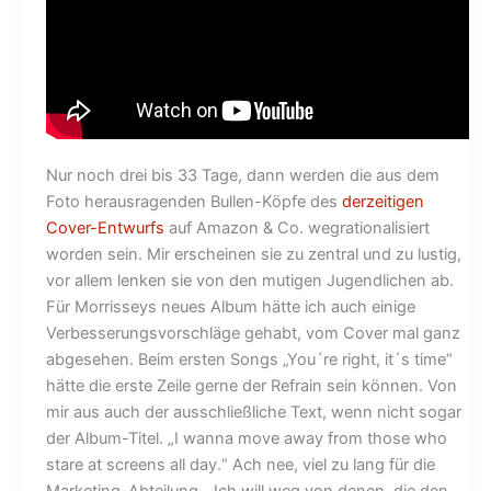
Nur noch drei bis 33 Tage, dann werden die aus dem
Foto herausragenden Bullen-Köpfe des
derzeitigen
Cover-Entwurfs
auf Amazon & Co. wegrationalisiert
worden sein. Mir erscheinen sie zu zentral und zu lustig,
vor allem lenken sie von den mutigen Jugendlichen ab.
Für Morrisseys neues Album hätte ich auch einige
Verbesserungsvorschläge gehabt, vom Cover mal ganz
abgesehen. Beim ersten Songs „You´re right, it´s time“
hätte die erste Zeile gerne der Refrain sein können. Von
mir aus auch der ausschließliche Text, wenn nicht sogar
der Album-Titel. „I wanna move away from those who
stare at screens all day.“ Ach nee, viel zu lang für die
Marketing-Abteilung. „Ich will weg von denen, die den