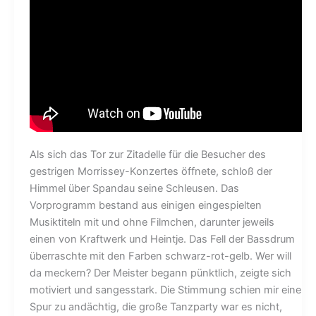
Als sich das Tor zur Zitadelle für die Besucher des
gestrigen Morrissey-Konzertes öffnete, schloß der
Himmel über Spandau seine Schleusen. Das
Vorprogramm bestand aus einigen eingespielten
Musiktiteln mit und ohne Filmchen, darunter jeweils
einen von Kraftwerk und Heintje. Das Fell der Bassdrum
überraschte mit den Farben schwarz-rot-gelb. Wer will
da meckern? Der Meister begann pünktlich, zeigte sich
motiviert und sangesstark. Die Stimmung schien mir eine
Spur zu andächtig, die große Tanzparty war es nicht,