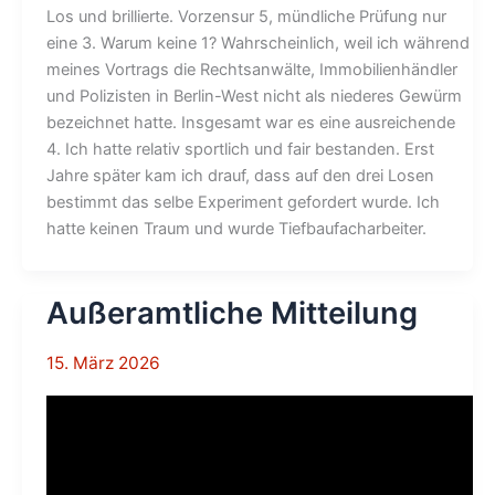
Los und brillierte. Vorzensur 5, mündliche Prüfung nur
eine 3. Warum keine 1? Wahrscheinlich, weil ich während
meines Vortrags die Rechtsanwälte, Immobilienhändler
und Polizisten in Berlin-West nicht als niederes Gewürm
bezeichnet hatte. Insgesamt war es eine ausreichende
4. Ich hatte relativ sportlich und fair bestanden. Erst
Jahre später kam ich drauf, dass auf den drei Losen
bestimmt das selbe Experiment gefordert wurde. Ich
hatte keinen Traum und wurde Tiefbaufacharbeiter.
Außeramtliche Mitteilung
15. März 2026