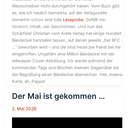
Westscheiben nicht durchgehört haben. Vom Buch gibt
es, wie ich neulich bemerkte, auf der Verlagsseite
immerhin schon eine tolle
Leseprobe
. Gefällt mir:
Vorwort, Inhalt, vier Geschichten. Und nun das
Schärfste! Christian vom Arete Verlag hat einige Hundert
Bierdeckel herstellen lassen, auf denen jeweils „Der BFC
…“ beworben wird – und die sind heute per Paket bei mir
eingetroffen. Ungefähr eine Million Bierdeckel mit der
teilweisen Cover-Abbildung. Ich werde während der
kommenden Tage und Wochen meinem Gegenüber bei
der Begrüßung einen Bierdeckel überreichen. Hier, meene
Karte, äh, Pappe!
Der Mai ist gekommen …
2. Mai 2026