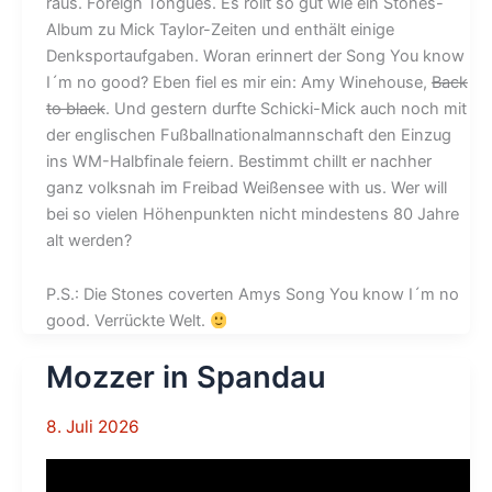
raus. Foreign Tongues. Es rollt so gut wie ein Stones-
Album zu Mick Taylor-Zeiten und enthält einige
Denksportaufgaben. Woran erinnert der Song You know
I´m no good? Eben fiel es mir ein: Amy Winehouse,
Back
to black
. Und gestern durfte Schicki-Mick auch noch mit
der englischen Fußballnationalmannschaft den Einzug
ins WM-Halbfinale feiern. Bestimmt chillt er nachher
ganz volksnah im Freibad Weißensee with us. Wer will
bei so vielen Höhenpunkten nicht mindestens 80 Jahre
alt werden?
P.S.: Die Stones coverten Amys Song You know I´m no
good. Verrückte Welt.
Mozzer in Spandau
8. Juli 2026