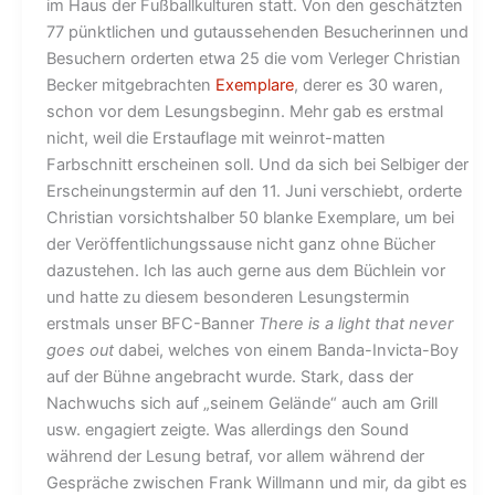
im Haus der Fußballkulturen statt. Von den geschätzten
77 pünktlichen und gutaussehenden Besucherinnen und
Besuchern orderten etwa 25 die vom Verleger Christian
Becker mitgebrachten
Exemplare
, derer es 30 waren,
schon vor dem Lesungsbeginn. Mehr gab es erstmal
nicht, weil die Erstauflage mit weinrot-matten
Farbschnitt erscheinen soll. Und da sich bei Selbiger der
Erscheinungstermin auf den 11. Juni verschiebt, orderte
Christian vorsichtshalber 50 blanke Exemplare, um bei
der Veröffentlichungssause nicht ganz ohne Bücher
dazustehen. Ich las auch gerne aus dem Büchlein vor
und hatte zu diesem besonderen Lesungstermin
erstmals unser BFC-Banner
There is a light that never
goes out
dabei, welches von einem Banda-Invicta-Boy
auf der Bühne angebracht wurde. Stark, dass der
Nachwuchs sich auf „seinem Gelände“ auch am Grill
usw. engagiert zeigte. Was allerdings den Sound
während der Lesung betraf, vor allem während der
Gespräche zwischen Frank Willmann und mir, da gibt es