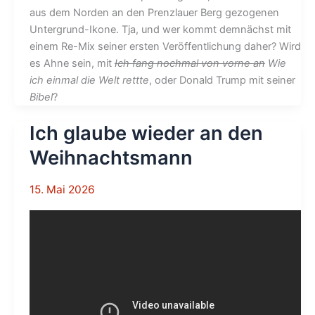
aus dem Norden an den Prenzlauer Berg gezogenen
Untergrund-Ikone. Tja, und wer kommt demnächst mit
einem Re-Mix seiner ersten Veröffentlichung daher? Wird
es Ahne sein, mit
Ich fang nochmal von vorne an
Wie
ich einmal die Welt rettte
, oder Donald Trump mit seiner
Bibel
?
Ich glaube wieder an den
Weihnachtsmann
15. Mai 2026