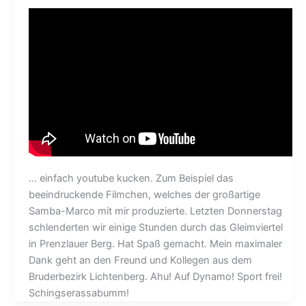
… einfach youtube kucken. Zum Beispiel das
beeindruckende Filmchen, welches der großartige
Samba-Marco mit mir produzierte. Letzten Donnerstag
schlenderten wir einige Stunden durch das Gleimviertel
in Prenzlauer Berg. Hat Spaß gemacht. Mein maximaler
Dank geht an den Freund und Kollegen aus dem
Bruderbezirk Lichtenberg. Ahu! Auf Dynamo! Sport frei!
Schingserassabumm!