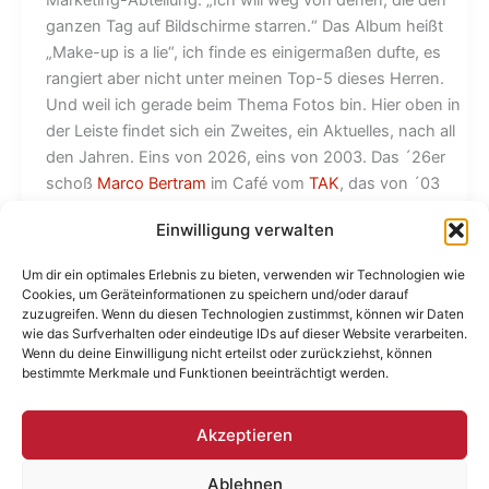
ganzen Tag auf Bildschirme starren.“ Das Album heißt
„Make-up is a lie“, ich finde es einigermaßen dufte, es
rangiert aber nicht unter meinen Top-5 dieses Herren.
Und weil ich gerade beim Thema Fotos bin. Hier oben in
der Leiste findet sich ein Zweites, ein Aktuelles, nach all
den Jahren. Eins von 2026, eins von 2003. Das ´26er
schoß
Marco Bertram
im Café vom
TAK
, das von ´03
resultierte aus einer Session mit
Markus Werner
im
Einwilligung verwalten
Mauerpark. Im Hintergrund sieht man die Korsörerstraße.
Ich habe eine nette Kollegin gefragt, wie viele Jahre wohl
Um dir ein optimales Erlebnis zu bieten, verwenden wir Technologien wie
dazwischen liegen mögen, und hatte als Antwort „10
Cookies, um Geräteinformationen zu speichern und/oder darauf
oder 12“ erwartet. Sie meinte aber auf Anhieb: „20, 25.“
zuzugreifen. Wenn du diesen Technologien zustimmst, können wir Daten
wie das Surfverhalten oder eindeutige IDs auf dieser Website verarbeiten.
Wie sie darauf käme, forschte ich. Meinte sie: „Na wegen
Wenn du deine Einwilligung nicht erteilst oder zurückziehst, können
den Hintergründen, den Häusern.“ Peng. Man kann
bestimmte Merkmale und Funktionen beeinträchtigt werden.
dieser Frau nichts vormachen.
Akzeptieren
1
2
…
21
Weiter
→
Ablehnen