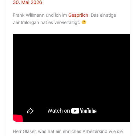
30. Mai 2026
Frank Willmann und ich im
Gespräch
. Das einstige
Zentralorgan hat es vervielfältigt.
Herr Gläser, was hat ein ehrliches Arbeiterkind wie sie