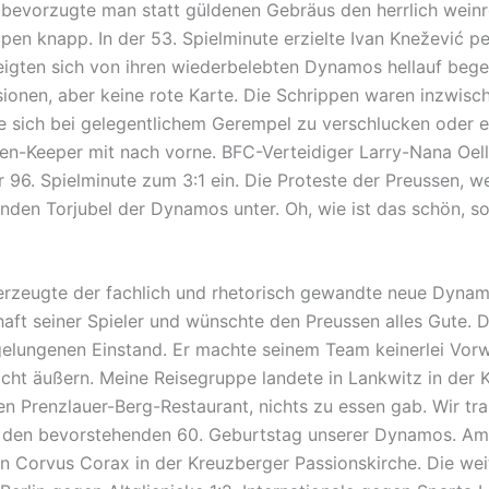
 bevorzugte man statt güldenen Gebräus den herrlich wein
pen knapp. In der 53. Spielminute erzielte Ivan Knežević 
zeigten sich von ihren wiederbelebten Dynamos hellauf bege
sionen, aber keine rote Karte. Die Schrippen waren inzwisc
e sich bei gelegentlichem Gerempel zu verschlucken oder ei
sen-Keeper mit nach vorne. BFC-Verteidiger Larry-Nana Oel
 96. Spielminute zum 3:1 ein. Die Proteste der Preussen, w
enden Torjubel der Dynamos unter. Oh, wie ist das schön, s
rzeugte der fachlich und rhetorisch gewandte neue Dynamo
t seiner Spieler und wünschte den Preussen alles Gute. De
gelungenen Einstand. Er machte seinem Team keinerlei Vorw
ht äußern. Meine Reisegruppe landete in Lankwitz in der 
en Prenzlauer-Berg-Restaurant, nichts zu essen gab. Wir tr
nd den bevorstehenden 60. Geburtstag unserer Dynamos. Am
 Corvus Corax in der Kreuzberger Passionskirche. Die wei