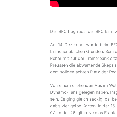
Der BFC flog raus, der BFC kam w
Am 14. Dezember wurde beim BFC 
branchenüblichen Gründen. Sein e
Reher mit auf der Trainerbank si
Preussen die abwartende Skepsis
dem soliden achten Platz der Re
Von einem drohenden Aus im Wett
Dynamo-Fans gelegen haben. Insg
sein. Es ging gleich zackig los, 
gab’s vier gelbe Karten. In der 
0:1. In der 26. glich Nikolas Fran