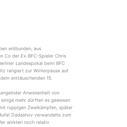
ben entbunden, aus
en Co der Ex-BFC-Spieler Chris
 Berliner Landespokal beim BFC
tz rangiert zur Winterpause auf
f dem enttäuschenden 15.
mangelnder Anwesenheit von
 einige mehr dürften es gewesen
g mit ruppigen Zweikämpfen, später
t, Rufat Dadashov verwandelte zum
fer wirkten noch relativ