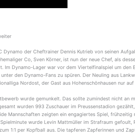
eiter
Dynamo der Cheftrainer Dennis Kutrieb von seinen Aufga
hemaliger Co, Sven Körner, ist nun der neue Chef, als dess
tzt. Im Dynamo-Lager war vor dem Viertelfinalspiel um den
 unter den Dynamo-Fans zu spüren. Der Neuling aus Lankwi
gionalliga Nordost, der Gast aus Hohenschönhausen nur au
bewerb wurde gemunkelt. Das sollte zumindest nicht an 
esamt wurden 993 Zuschauer im Preussenstadion gezählt,
beide Mannschaften zeigten ein engagiertes Spiel, frühzeiti
15. Spielminute wurde Levin Mattmüller im Strafraum gefoul
k zum 1:1 per Kopfball aus. Die tapferen Zapferinnen und Zap