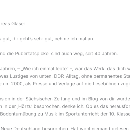
reas Gläser
 gut, dir geht’s sehr gut, nehme ich mal an.
nd die Pubertätspickel sind auch weg, seit 40 Jahren.
ahren, – „Wie ich einmal lebte“ -, war das Werk, das dich
l was Lustiges von unten. DDR-Alltag, ohne permanentes Sta
ie um 2000, als Presse und Verlage auf die Lesebühnen zug
sion in der Sächsischen Zeitung und im Blog von dir wurd
ch in der ‚Hörzu‘ besprochen, denke ich. Ob es das herausf
 Bodenturnübung zu Musik im Sportunterricht der 10. Klasse
s Neue Deutschland besprochen. Hat wohl niemand gelesen. 