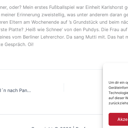
er, oder? Mein erstes Fußballspiel war Einheit Karlshorst 
in meiner Erinnerung zweistellig, was unter anderem daran 
hren Eltern am Wochenende auf ’s Grundstück und beim näc
rste Platte? ‚Heiß wie Schnee‘ von den Puhdys. Die Frau a
 eines vom Berliner Lehrerchor. Da sang Mutti mit. Das hat m
te Gespräch. Oi!
Um dir ein 
Geräteinfor
Komm, Karlineken, komm, wir woll´n nach Pankow jeh´n
Wer m
Technologie
auf dieser W
zurückziehs
Akze