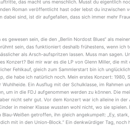
Auftritte, das macht uns menschlich. Musst du eigentlich n
nden Roman veröffentlicht hast oder lebst du inzwischen v
 dabei sind, ist dir aufgefallen, dass sich immer mehr Frau
n es gewesen sein, die den „Berlin Nordost Blues“ als meine
ühmt sein, das funktioniert deshalb frühestens, wenn ich t
 hässlicher als Arsch-aufspritzen lassen. Muss man sagen. U
es Konzert? Bei mir war es die LP von Glenn Miller, die mit 
icher Fehlkauf, gleich zum Sammlerstart bin ich unglückl
opp, die habe ich natürlich noch. Mein erstes Konzert: 1980
r Wuhlheide. Ein Ausflug mit der Schulklasse, im Rahmen un
en, um in die FDJ aufgenommen werden zu können. Die me
aber nicht sehr gut. Vor dem Konzert war ich alleine in der
Kinder in meiner Klasse wussten wohl nicht, wo sie spielen. I
 Blau-Weißen getroffen, ihn gleich angekumpelt: „Ey, stark, 
dich mit in den Union-Block.“ Ein denkwürdiger Tag, noch 