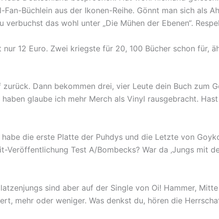
ll-Fan-Büchlein aus der Ikonen-Reihe. Gönnt man sich als A
Du verbuchst das wohl unter „Die Mühen der Ebenen“. Respe
t nur 12 Euro. Zwei kriegste für 20, 100 Bücher schon für, ä
f zurück. Dann bekommen drei, vier Leute dein Buch zum G
l, haben glaube ich mehr Merch als Vinyl rausgebracht. Hast
h habe die erste Platte der Puhdys und die Letzte von Goy
lit-Veröffentlichung Test A/Bombecks? War da ‚Jungs mit de
e Glatzenjungs sind aber auf der Single von Oi! Hammer, Mitt
ert, mehr oder weniger. Was denkst du, hören die Herrscha