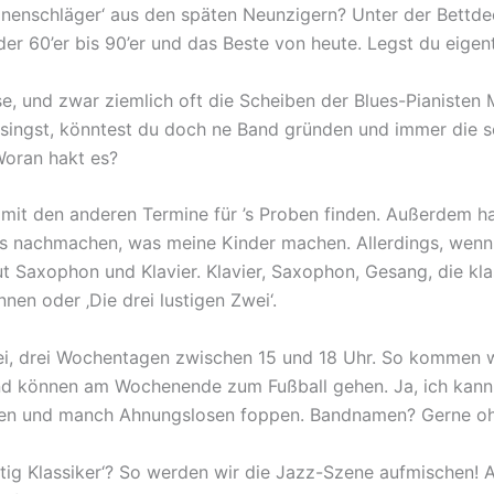
nenschläger‘ aus den späten Neunzigern? Unter der Bettde
der 60’er bis 90’er und das Beste von heute. Legst du eigent
ause, und zwar ziemlich oft die Scheiben der Blues-Pianist
 singst, könntest du doch ne Band gründen und immer die se
Woran hakt es?
it den anderen Termine für ’s Proben finden. Außerdem ha
lles nachmachen, was meine Kinder machen. Allerdings, we
ut Saxophon und Klavier. Klavier, Saxophon, Gesang, die k
nnen oder ‚Die drei lustigen Zwei‘.
ei, drei Wochentagen zwischen 15 und 18 Uhr. So kommen w
nd können am Wochenende zum Fußball gehen. Ja, ich kann 
n und manch Ahnungslosen foppen. Bandnamen? Gerne ohne
ustig Klassiker‘? So werden wir die Jazz-Szene aufmischen! 