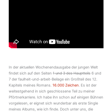
In der aktuellen Wochenendausgabe der jungen Welt
findet sich auf den Seiten
1 und 3 des Hauptteils
6 und
7 der faulheit-und-arbeit-Beilage ein Großteil des 12.
Kapitels meines Romans.
16.000 Zeichen
. Es ist der
weitestgehend in sich geschlossene Teil zu meiner
Pförtnerkarriere. Ich habe ihn schon auf einigen Bühnen
vorgelesen, er eignet sich wunderbar als erste Single
meines Albums, wie ich finde. Doch unter uns, die