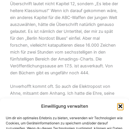
Überschrift lautet nicht Kapitel 12, sondern „Es lebe der
heitere Klassismus!“ Wenn ich darauf gekommen wäre,
ein anderes Kapitel für die ABC-Waffen der jungen Welt
auszuwählen, hätte die Überschrift natürlich genauso
gelautet. Es ist nämlich der Untertitel, der mir zu spät
für den „Berlin Nordost Blues“ einfiel. Aber mal
forschen, vielleicht katapultieren diese 16.000 Zeichen
mich für zwei Stunden vom sechsstelligen in den
fünfstelligen Bereich der Amadings-Charts. Die
Veröffentlichungssause am 17.5. ist ausverkauft. Von
den Büchern gibt es ungefähr noch 444.
Unverhofft kommt oft. So auch die Elektropost von
Ahne, mitsamt dem Anhang. Ich hatte die Ehre, seine
Novelle vorab lesen zu dürfen. „Reinhard Lauck – Einer
Einwilligung verwalten
von uns“. Das
Büchlein
ist eigentlich schon fertig, soll
aber erst im Herbst erscheinen, wenn ich das richtig
Um dir ein optimales Erlebnis zu bieten, verwenden wir Technologien wie
behalten habe. Im Text geht es um zwei ungleiche
Cookies, um Geräteinformationen zu speichern und/oder darauf
Freunde, die Anfang der ´80er zum BFC gehen und
zuzugreifen. Wenn du diesen Technologien zustimmst, können wir Daten