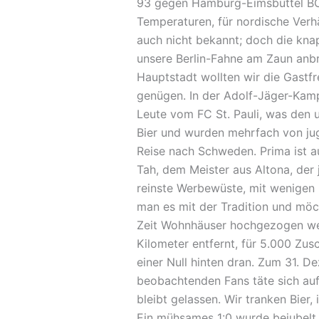
93 gegen Hamburg-Eimsbüttel BC. 
Temperaturen, für nordische Verhä
auch nicht bekannt; doch die kna
unsere Berlin-Fahne am Zaun anbr
Hauptstadt wollten wir die Gastf
genügen. In der Adolf-Jäger-Kamp
Leute vom FC St. Pauli, was den 
Bier und wurden mehrfach von jug
Reise nach Schweden. Prima ist a
Tah, dem Meister aus Altona, der 
reinste Werbewüste, mit wenigen r
man es mit der Tradition und möc
Zeit Wohnhäuser hochgezogen wer
Kilometer entfernt, für 5.000 Zusc
einer Null hinten dran. Zum 31. D
beobachtenden Fans täte sich auf 
bleibt gelassen. Wir tranken Bier
Ein mühsames 1:0 wurde bejubelt.