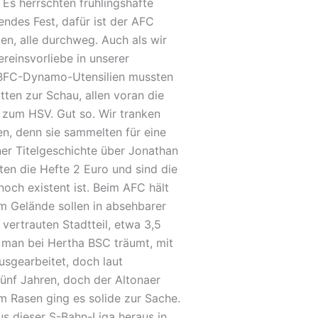
Es herrschten frühlingshafte
endes Fest, dafür ist der AFC
n, alle durchweg. Auch als wir
reinsvorliebe in unserer
re BFC-Dynamo-Utensilien mussten
ten zur Schau, allen voran die
 zum HSV. Gut so. Wir tranken
n, denn sie sammelten für eine
er Titelgeschichte über Jonathan
sten die Hefte 2 Euro und sind die
noch existent ist. Beim AFC hält
m Gelände sollen in absehbarer
ertrauten Stadtteil, etwa 3,5
em man bei Hertha BSC träumt, mit
usgearbeitet, doch laut
fünf Jahren, doch der Altonaer
em Rasen ging es solide zur Sache.
us dieser S-Bahn-Liga heraus in