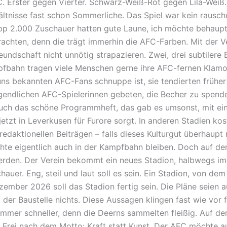
Erster gegen Vierter. Schwarz-Weiß-Rot gegen Lila-Weiß. 
ltnisse fast schon Sommerliche. Das Spiel war kein rausch
pp 2.000 Zuschauer hatten gute Laune, ich möchte behaupte
achten, denn die trägt immerhin die AFC-Farben. Mit der Ve
reundschaft nicht unnötig strapazieren. Zwei, drei subtile
fbahn tragen viele Menschen gerne ihre AFC-fernen Klamot
uns bekannten AFC-Fans schnuppe ist, sie tendierten früher
endlichen AFC-Spielerinnen gebeten, die Becher zu spende
uch das schöne Programmheft, das gab es umsonst, mit ein
jetzt in Leverkusen für Furore sorgt. In anderen Stadien ko
edaktionellen Beiträgen – falls dieses Kulturgut überhaupt 
hte eigentlich auch in der Kampfbahn bleiben. Doch auf de
den. Der Verein bekommt ein neues Stadion, halbwegs im v
hauer. Eng, steil und laut soll es sein. Ein Stadion, von d
ezember 2026 soll das Stadion fertig sein. Die Pläne seien a
der Baustelle nichts. Diese Aussagen klingen fast wie vor 
, immer schneller, denn die Deerns sammelten fleißig. Auf d
 Frei nach dem Motto: Kraft statt Kunst. Der AFC möchte a