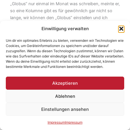
„Globus“ nur einmal im Monat was schreiben, meinte er,
so eine Kolumne gibt es für gewöhnlich gar nicht so
lange, wir können den „Globus“ einstellen und ich
schreibe ab und zu für den „Montag Morgen“ oder
Einwilligung verwalten
ähnliches. Prima. Neben meiner
gestrigen Kolumne
findet sich ein nettes
Abschiedswort
von Martin.
Um dir ein optimales Erlebnis zu bieten, verwenden wir Technologien wie
Halleluja! Und nun? Ich habe Bock, einen langen
Cookies, um Geräteinformationen zu speichern und/oder darauf
zuzugreifen. Wenn du diesen Technologien zustimmst, können wir Daten
Riemen zu fabrizieren, aber keinen zum
Vorgestern
,
wie das Surfverhalten oder eindeutige IDs auf dieser Website verarbeiten.
eher einen zum
Übermorgen
.
Wenn du deine Einwilligung nicht erteilst oder zurückziehst, können
bestimmte Merkmale und Funktionen beeinträchtigt werden.
Akzeptieren
ZURÜCK
WEITER
Ablehnen
Einstellungen ansehen
Copyright © 2026 | Baufresse
Impressum
Impressum