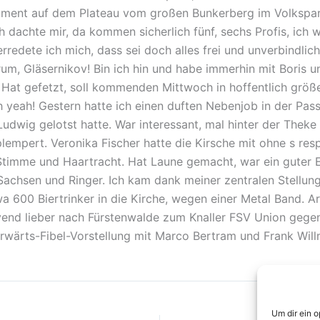
rument auf dem Plateau vom großen Bunkerberg im Volkspar
 dachte mir, da kommen sicherlich fünf, sechs Profis, ich 
redete ich mich, dass sei doch alles frei und unverbindlic
rum, Gläsernikov! Bin ich hin und habe immerhin mit Boris 
. Hat gefetzt, soll kommenden Mittwoch in hoffentlich größ
yeah! Gestern hatte ich einen duften Nebenjob in der Pass
udwig gelotst hatte. War interessant, mal hinter der Theke
empert. Veronika Fischer hatte die Kirsche mit ohne s resp
 Stimme und Haartracht. Hat Laune gemacht, war ein guter 
Sachsen und Ringer. Ich kam dank meiner zentralen Stellung
600 Biertrinker in die Kirche, wegen einer Metal Band. Arm
end lieber nach Fürstenwalde zum Knaller FSV Union gege
rwärts-Fibel-Vorstellung mit Marco Bertram und Frank Willm
Um dir ein 