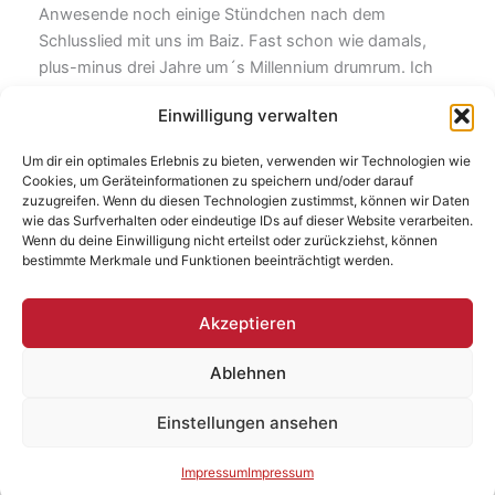
Anwesende noch einige Stündchen nach dem
Schlusslied mit uns im Baiz. Fast schon wie damals,
plus-minus drei Jahre um´s Millennium drumrum. Ich
hatte soviel Kraft getankt, dass ich mit dem schweren
Einwilligung verwalten
Gepäck nach Hause spazierte, obwohl eine M10 auf
mich wartete und ein Taxi im Schritttempo neben mir
Um dir ein optimales Erlebnis zu bieten, verwenden wir Technologien wie
her fuhr.
Cookies, um Geräteinformationen zu speichern und/oder darauf
zuzugreifen. Wenn du diesen Technologien zustimmst, können wir Daten
wie das Surfverhalten oder eindeutige IDs auf dieser Website verarbeiten.
Lesetipp: Der coole
Kunze im Gespräch
mit der Berliner
Wenn du deine Einwilligung nicht erteilst oder zurückziehst, können
Zeitung.
bestimmte Merkmale und Funktionen beeinträchtigt werden.
Akzeptieren
ZURÜCK
WEITER
Ablehnen
Einstellungen ansehen
Copyright © 2026 | Baufresse
Impressum
Impressum