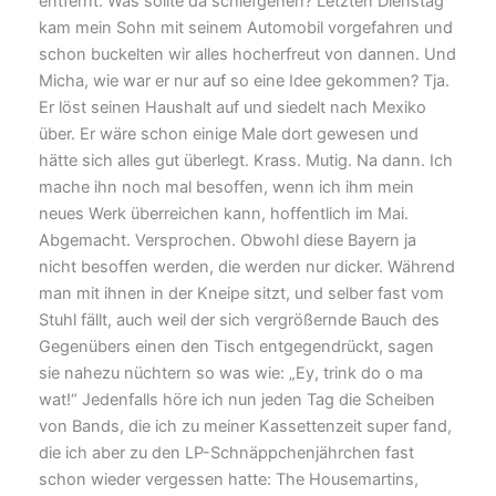
entfernt. Was sollte da schiefgehen? Letzten Dienstag
kam mein Sohn mit seinem Automobil vorgefahren und
schon buckelten wir alles hocherfreut von dannen. Und
Micha, wie war er nur auf so eine Idee gekommen? Tja.
Er löst seinen Haushalt auf und siedelt nach Mexiko
über. Er wäre schon einige Male dort gewesen und
hätte sich alles gut überlegt. Krass. Mutig. Na dann. Ich
mache ihn noch mal besoffen, wenn ich ihm mein
neues Werk überreichen kann, hoffentlich im Mai.
Abgemacht. Versprochen. Obwohl diese Bayern ja
nicht besoffen werden, die werden nur dicker. Während
man mit ihnen in der Kneipe sitzt, und selber fast vom
Stuhl fällt, auch weil der sich vergrößernde Bauch des
Gegenübers einen den Tisch entgegendrückt, sagen
sie nahezu nüchtern so was wie: „Ey, trink do o ma
wat!“ Jedenfalls höre ich nun jeden Tag die Scheiben
von Bands, die ich zu meiner Kassettenzeit super fand,
die ich aber zu den LP-Schnäppchenjährchen fast
schon wieder vergessen hatte: The Housemartins,