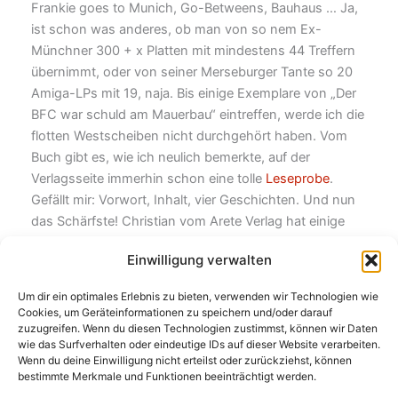
Frankie goes to Munich, Go-Betweens, Bauhaus … Ja,
ist schon was anderes, ob man von so nem Ex-
Münchner 300 + x Platten mit mindestens 44 Treffern
übernimmt, oder von seiner Merseburger Tante so 20
Amiga-LPs mit 19, naja. Bis einige Exemplare von „Der
BFC war schuld am Mauerbau“ eintreffen, werde ich die
flotten Westscheiben nicht durchgehört haben. Vom
Buch gibt es, wie ich neulich bemerkte, auf der
Verlagsseite immerhin schon eine tolle
Leseprobe
.
Gefällt mir: Vorwort, Inhalt, vier Geschichten. Und nun
das Schärfste! Christian vom Arete Verlag hat einige
Hundert Bierdeckel herstellen lassen, auf denen jeweils
Einwilligung verwalten
„Der BFC …“ beworben wird – und die sind heute per
Paket bei mir eingetroffen. Ungefähr eine Million
Um dir ein optimales Erlebnis zu bieten, verwenden wir Technologien wie
Bierdeckel mit der teilweisen Cover-Abbildung. Ich
Cookies, um Geräteinformationen zu speichern und/oder darauf
werde während der kommenden Tage und Wochen
zuzugreifen. Wenn du diesen Technologien zustimmst, können wir Daten
wie das Surfverhalten oder eindeutige IDs auf dieser Website verarbeiten.
meinem Gegenüber bei der Begrüßung einen Bierdeckel
Wenn du deine Einwilligung nicht erteilst oder zurückziehst, können
überreichen. Hier, meene Karte, äh, Pappe!
bestimmte Merkmale und Funktionen beeinträchtigt werden.