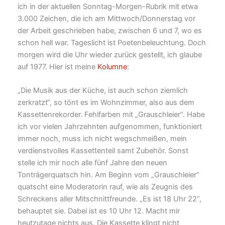
ich in der aktuellen Sonntag-Morgen-Rubrik mit etwa
3.000 Zeichen, die ich am Mittwoch/Donnerstag vor
der Arbeit geschrieben habe, zwischen 6 und 7, wo es
schon hell war. Tageslicht ist Poetenbeleuchtung. Doch
morgen wird die Uhr wieder zurück gestellt, ich glaube
auf 1977. Hier ist meine
Kolumne
:
„Die Musik aus der Küche, ist auch schon ziemlich
zerkratzt“, so tönt es im Wohnzimmer, also aus dem
Kassettenrekorder. Fehlfarben mit „Grauschleier“. Habe
ich vor vielen Jahrzehnten aufgenommen, funktioniert
immer noch, muss ich nicht wegschmeißen, mein
verdienstvolles Kassettenteil samt Zubehör. Sonst
stelle ich mir noch alle fünf Jahre den neuen
Tonträgerquatsch hin. Am Beginn vom „Grauschleier“
quatscht eine Moderatorin rauf, wie als Zeugnis des
Schreckens aller Mitschnittfreunde. „Es ist 18 Uhr 22“,
behauptet sie. Dabei ist es 10 Uhr 12. Macht mir
heutzutage nichts aus. Die Kassette klingt nicht