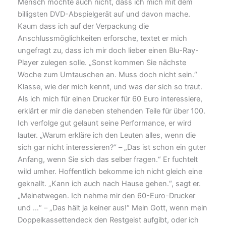
Mensch möchte auch nicht, dass ich mich mit dem
billigsten DVD-Abspielgerät auf und davon mache.
Kaum dass ich auf der Verpackung die
Anschlussmöglichkeiten erforsche, textet er mich
ungefragt zu, dass ich mir doch lieber einen Blu-Ray-
Player zulegen solle. „Sonst kommen Sie nächste
Woche zum Umtauschen an. Muss doch nicht sein.“
Klasse, wie der mich kennt, und was der sich so traut.
Als ich mich für einen Drucker für 60 Euro interessiere,
erklärt er mir die daneben stehenden Teile für über 100.
Ich verfolge gut gelaunt seine Performance, er wird
lauter. „Warum erkläre ich den Leuten alles, wenn die
sich gar nicht interessieren?“ – „Das ist schon ein guter
Anfang, wenn Sie sich das selber fragen.“ Er fuchtelt
wild umher. Hoffentlich bekomme ich nicht gleich eine
geknallt. „Kann ich auch nach Hause gehen.“, sagt er.
„Meinetwegen. Ich nehme mir den 60-Euro-Drucker
und …“ – „Das hält ja keiner aus!“ Mein Gott, wenn mein
Doppelkassettendeck den Restgeist aufgibt, oder ich