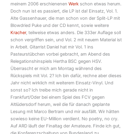
meinem 2006 erschienenen
Werk
schon etwas herum.
Doch nun ist es passiert, die LP ist da! Einsatz, Vol. 1.
Alte Gassenhauer, die man schon von der Split-LP mit
Blowdried Puke und der CD kennt, sowie weitere
Kracher
, teilweise etwas anders. Die 333er Auflage soll
schon vergriffen sein, und Vol. 2 mit neuem Material ist
in Arbeit. Gitarrist Daniel hat mir Vol. 1 ins
Pasteurstübchen vorbei gebracht, am Abend des
Relegationshinspiels Hertha BSC gegen HSV.
Überrascht er mich am Montag während des
Rückspiels mit Vol. 2? Ich bin dafür, rechne aber dieses
Jahr nicht wirklich mit weiterem Einsatz-Vinyl. Und
sonst so? Ich treibe mich gerade nicht in
Frankfurt/Oder bei einem Spiel des FCV gegen
Altlüdersdorf herum, weil die für danach geplante
Lesung mit Marco Bertram und mir ausfällt. Wir hätten
sowieso keine EU-Million verdient. No poetry, no cry.
Auf ARD läuft der Finaltag der Amateure. Finde ich gut,
die Konferenzschaltung von Bundesland zu