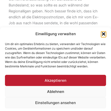
Bundesland; so was sollte es auch während der
Regionalligen geben. Noch besser finde ich, dass ich
endlich all die Elektropostnotizen, die ich mir vom Ex-
Job aus nach Hause sendete, in die wohl passenden
Stellen in der 133-Seitendatei eingefügt habe und nun
Einwilligung verwalten
halbwegs geradeaus arbeiten kann. Dieses ewige
hoch-und-runter-scrollen hat ein Ende, dieser Beitrag
Um dir ein optimales Erlebnis zu bieten, verwenden wir Technologien wie
auch.
Cookies, um Geräteinformationen zu speichern und/oder darauf
zuzugreifen. Wenn du diesen Technologien zustimmst, können wir Daten
wie das Surfverhalten oder eindeutige IDs auf dieser Website verarbeiten.
Tipp: Eine drei Jahre alte etwas unter gegangene
Wenn du deine Einwilligung nicht erteilst oder zurückziehst, können
Single-B-Seite
von Morrissey fünfmal täglich hören.
bestimmte Merkmale und Funktionen beeinträchtigt werden.
Akzeptieren
ZURÜCK
WEITER
Ablehnen
Einstellungen ansehen
Copyright © 2026 | Baufresse