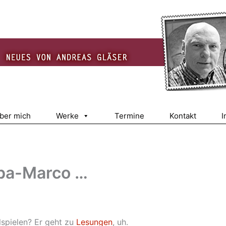
über mich
Werke
Termine
Kontakt
I
ba-Marco …
lspielen? Er geht zu
Lesungen
, uh.