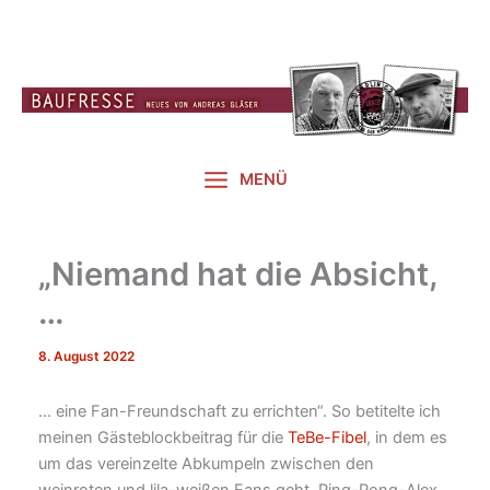
Zum
Inhalt
springen
MENÜ
„Niemand hat die Absicht,
…
8. August 2022
… eine Fan-Freundschaft zu errichten“. So betitelte ich
meinen Gästeblockbeitrag für die
TeBe-Fibel
, in dem es
um das vereinzelte Abkumpeln zwischen den
weinroten und lila-weißen Fans geht. Ping-Pong-Alex