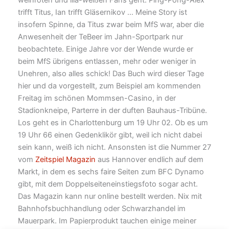
trifft Titus, Ian trifft Gläsernikov … Meine Story ist
insofern Spinne, da Titus zwar beim MfS war, aber die
Anwesenheit der TeBeer im Jahn-Sportpark nur
beobachtete. Einige Jahre vor der Wende wurde er
beim MfS übrigens entlassen, mehr oder weniger in
Unehren, also alles schick! Das Buch wird dieser Tage
hier und da vorgestellt, zum Beispiel am kommenden
Freitag im schönen Mommsen-Casino, in der
Stadionkneipe, Parterre in der duften Bauhaus-Tribüne.
Los geht es in Charlottenburg um 19 Uhr 02. Ob es um
19 Uhr 66 einen Gedenklikör gibt, weil ich nicht dabei
sein kann, weiß ich nicht. Ansonsten ist die Nummer 27
vom
Zeitspiel Magazin
aus Hannover endlich auf dem
Markt, in dem es sechs faire Seiten zum BFC Dynamo
gibt, mit dem Doppelseiteneinstiegsfoto sogar acht.
Das Magazin kann nur online bestellt werden. Nix mit
Bahnhofsbuchhandlung oder Schwarzhandel im
Mauerpark. Im Papierprodukt tauchen einige meiner