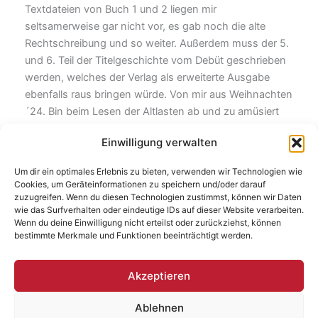
Textdateien von Buch 1 und 2 liegen mir
seltsamerweise gar nicht vor, es gab noch die alte
Rechtschreibung und so weiter. Außerdem muss der 5.
und 6. Teil der Titelgeschichte vom Debüt geschrieben
werden, welches der Verlag als erweiterte Ausgabe
ebenfalls raus bringen würde. Von mir aus Weihnachten
´24. Bin beim Lesen der Altlasten ab und zu amüsiert
und überrascht, dass sich darin so viele Korken finden,
Einwilligung verwalten
die das Publikum damals feierte und über die sich
heutzutage wohl einige Leute mehr aufregen dürften.
Um dir ein optimales Erlebnis zu bieten, verwenden wir Technologien wie
Muss also unbedingt noch mal raus.
Cookies, um Geräteinformationen zu speichern und/oder darauf
zuzugreifen. Wenn du diesen Technologien zustimmst, können wir Daten
wie das Surfverhalten oder eindeutige IDs auf dieser Website verarbeiten.
Tipp: Das Geld zusammen halten, um für die brotlose
Wenn du deine Einwilligung nicht erteilst oder zurückziehst, können
Kunst genügend Zeit zu haben.
bestimmte Merkmale und Funktionen beeinträchtigt werden.
Akzeptieren
ZURÜCK
WEITER
Ablehnen