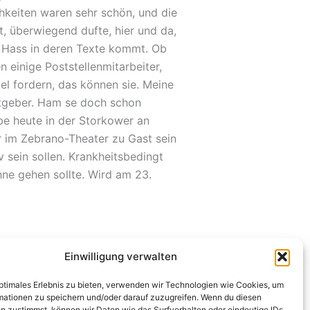
chkeiten waren sehr schön, und die
t, überwiegend dufte, hier und da,
r Hass in deren Texte kommt. Ob
n einige Poststellenmitarbeiter,
el fordern, das können sie. Meine
itgeber. Ham se doch schon
be heute in der Storkower an
r im Zebrano-Theater zu Gast sein
v sein sollen. Krankheitsbedingt
hne gehen sollte. Wird am 23.
Einwilligung verwalten
WEITER
optimales Erlebnis zu bieten, verwenden wir Technologien wie Cookies, um
mationen zu speichern und/oder darauf zuzugreifen. Wenn du diesen
Scheiß Seuche
n zustimmst, können wir Daten wie das Surfverhalten oder eindeutige IDs