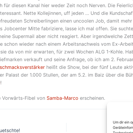
 für diesen Kanal hier weder Zeit noch Nerven. Die Feierli
nteressant. Nette Kollejinnen, uff jeden … Und die Kundschaf
befreudeten Schreiberlingen einen uncoolen Job, damit meh
Jobcenter Mitte fabriziere, lasse ich mal offen. Sie suchte
meine Supermail aber nicht reagiert. Aber irgendwelche Zett
gte schon wieder nach einem Arbeitsnachweis vom Ex-Arbe
n sie da von mir erwarten, für zwei Wochen ALG 1-Kohle. Ha
iefmarken verkauft und seine Anfrage, ob ich am 2. Februa
schmacksverstärker
heißt die Show, bei der fünf Leute akti
 Palast der 1.000 Stullen, der am 5.2. im Baiz über die Bü
e
!
ie Vorwärts-Fibel von
Samba-Marco
erscheinen.
Um dir ein 
Geräteinfor
uetschte!
Technologie