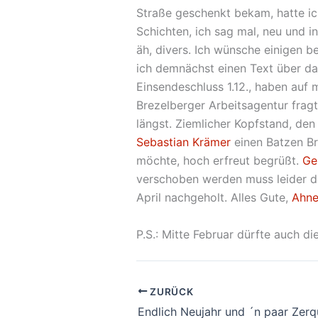
Straße geschenkt bekam, hatte ich
Schichten, ich sag mal, neu und i
äh, divers. Ich wünsche einigen 
ich demnächst einen Text über das 
Einsendeschluss 1.12., haben auf 
Brezelberger Arbeitsagentur fra
längst. Ziemlicher Kopfstand, de
Sebastian Krämer
einen Batzen Br
möchte, hoch erfreut begrüßt.
Ge
verschoben werden muss leider der
April nachgeholt. Alles Gute,
Ahn
P.S.: Mitte Februar dürfte auch d
ZURÜCK
Endlich Neujahr und ´n paar Zerq