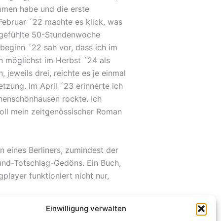
ommen habe und die erste
 Februar ´22 machte es klick, was
e gefühlte 50-Stundenwoche
eginn ´22 sah vor, dass ich im
hn möglichst im Herbst ´24 als
jeweils drei, reichte es je einmal
tzung. Im April ´23 erinnerte ich
henschönhausen rockte. Ich
 soll mein zeitgenössischer Roman
n eines Berliners, zumindest der
d-und-Totschlag-Gedöns. Ein Buch,
ayer funktioniert nicht nur,
Einwilligung verwalten