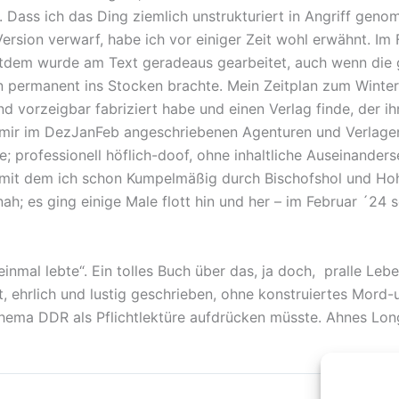
. Dass ich das Ding ziemlich unstrukturiert in Angriff gen
rsion verwarf, habe ich vor einiger Zeit wohl erwähnt. Im
seitdem wurde am Text geradeaus gearbeitet, auch wenn di
permanent ins Stocken brachte. Mein Zeitplan zum Winterb
d vorzeigbar fabriziert habe und einen Verlag finde, der i
 mir im DezJanFeb angeschriebenen Agenturen und Verlagen, 
; professionell höflich-doof, ohne inhaltliche Auseinanderse
, mit dem ich schon Kumpelmäßig durch Bischofshol und Ho
tnah; es ging einige Male flott hin und her – im Februar ´24
inmal lebte“. Ein tolles Buch über das, ja doch, pralle Lebe
tt, ehrlich und lustig geschrieben, ohne konstruiertes Mor
ma DDR als Pflichtlektüre aufdrücken müsste. Ahnes Longpl