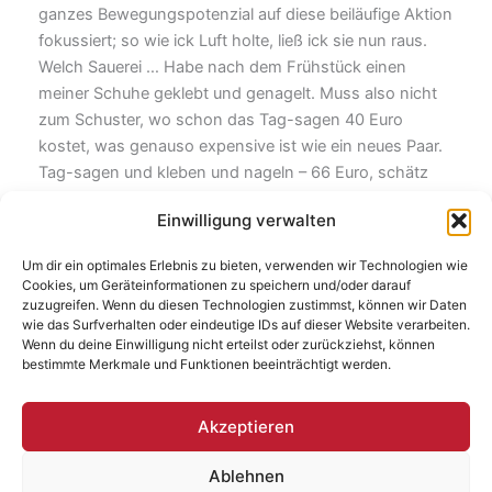
ganzes Bewegungspotenzial auf diese beiläufige Aktion
fokussiert; so wie ick Luft holte, ließ ick sie nun raus.
Welch Sauerei … Habe nach dem Frühstück einen
meiner Schuhe geklebt und genagelt. Muss also nicht
zum Schuster, wo schon das Tag-sagen 40 Euro
kostet, was genauso expensive ist wie ein neues Paar.
Tag-sagen und kleben und nageln – 66 Euro, schätz
ick. Nase schnauben geht inzwischen wieder. Bin auch
Einwilligung verwalten
mit meinem längeren Text voran gekommen, zumindest
zwei kleine Runden. Sollen so zwischen 111 und 222
Um dir ein optimales Erlebnis zu bieten, verwenden wir Technologien wie
Seiten ohne Corona-Corvid-19 werden, denn nach der
Cookies, um Geräteinformationen zu speichern und/oder darauf
Virus-Krise kommt die Virus-Buch-Krise; damit will ick
zuzugreifen. Wenn du diesen Technologien zustimmst, können wir Daten
wie das Surfverhalten oder eindeutige IDs auf dieser Website verarbeiten.
nüscht zu tun haben, so oder so. Jetze glei: Fernseher
Wenn du deine Einwilligung nicht erteilst oder zurückziehst, können
an.
bestimmte Merkmale und Funktionen beeinträchtigt werden.
Akzeptieren
ZURÜCK
WEITER
Ablehnen