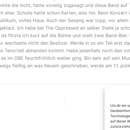
nnte die nicht, hatte voreilig zugesagt und diese Band auf
 eher. Schulle hatte schon Karten, also hin. Beim Konzert w
Publikum, volles Haus. Auch der Gesang war topp, vor alle
eklaut. Ich habe bei The Oppressed an selber Stelle ja schon
da flitzte ich kurz auf die Bühne und stahl zwei Band-Bier
x wechselte nicht den Besitzer. Werde in so ein Teil erst d
es Tenorteil abhanden kommt. Habe jedenfalls noch den vo
 es im OBE feuchtfröhlich weiter ging. Bin sehr auf sein Mu
bwegs fleißig an was Neuem geschrieben, werde am 1.1. pünk
Um dir ein 
Geräteinfor
Technologie
auf dieser W
zurückziehs