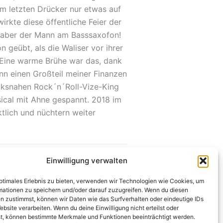
´m letzten Drücker nur etwas auf
irkte diese öffentliche Feier der
m aber der Mann am Basssaxofon!
 geübt, als die Waliser vor ihrer
. Eine warme Brühe war das, dank
ann einen Großteil meiner Finanzen
lksnahen Rock´n´Roll-Vize-King
sical mit Ahne gespannt. 2018 im
tlich und nüchtern weiter
Einwilligung verwalten
WEITER
Gesundes Neues!
optimales Erlebnis zu bieten, verwenden wir Technologien wie Cookies, um
mationen zu speichern und/oder darauf zuzugreifen. Wenn du diesen
n zustimmst, können wir Daten wie das Surfverhalten oder eindeutige IDs
ebsite verarbeiten. Wenn du deine Einwilligung nicht erteilst oder
t, können bestimmte Merkmale und Funktionen beeinträchtigt werden.