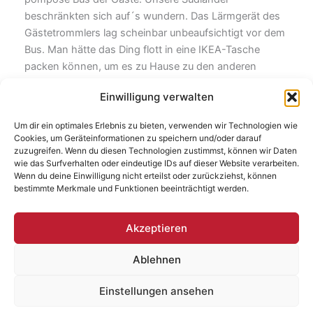
beschränkten sich auf´s wundern. Das Lärmgerät des
Gästetrommlers lag scheinbar unbeaufsichtigt vor dem
Bus. Man hätte das Ding flott in eine IKEA-Tasche
packen können, um es zu Hause zu den anderen
Beutestücken zu platzieren. Spannend. Ob demnächst
Einwilligung verwalten
in Hohenschönhausen der Bus von Leipzig oder
Babelsberg direkt zwischen Vereinsheim und
Um dir ein optimales Erlebnis zu bieten, verwenden wir Technologien wie
Fanartikelstand parkt? Morgen bin ich übrigens ab 19
Cookies, um Geräteinformationen zu speichern und/oder darauf
Uhr in
Schmachtenhagen
als Autor am Start, bevor
zuzugreifen. Wenn du diesen Technologien zustimmst, können wir Daten
wie das Surfverhalten oder eindeutige IDs auf dieser Website verarbeiten.
Vorsicht Stufe! einen auf ABBA des Oi! Punk machen.
Wenn du deine Einwilligung nicht erteilst oder zurückziehst, können
Kindertag? Wir feiern rein!
bestimmte Merkmale und Funktionen beeinträchtigt werden.
Akzeptieren
ZURÜCK
WEITER
Ablehnen
Einstellungen ansehen
Copyright © 2026 | Baufresse