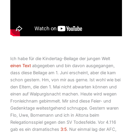
Ich habe für die Kindertag-Beilage der jungen Welt
einen Text
abgegeben und bin davon ausgegangen,
dass diese Beilage am 1. Juni erscheint, aber die kam
schon gestern. Hm, von mir aus gerne. Ist wohl wie bei
den Eltern, die den 1. Mai nicht abwarten können und
einen auf Walpurgisnacht machen. Heute wird wegen
Fronleichnam gebimmelt. Mir sind diese Feier- und
Gedenktage weitestgehend schnuppe. Gestern waren
Flo, Uwe, Bornemann und ich in Altona beim
Relegationsspiel gegen den SV Todesfelde. Vor 4.116
gab es ein dramatisches
3:5
. Nur einmal lag der AFC,