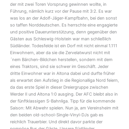
der mit zwei Toren Vorsprung gewinnen wollte, in
Führung, nämlich kurz vor der Pause mit 3:2. Es war
was los an der Adolf-Jäger-Kampfbahn, bei den sonst
so taffen Norddeutschen. Es herrschte eine engagierte
und positive Dauerunterstützung, denn gegenüber den
Gästen aus Schleswig-Holstein war man schließlich
Südländer. Todesfelde ist ein Dorf mit nicht einmal 1.111
Einwohnern, aber da sie die Zervelatwurst nicht mit
´nem Bärchen-Bildchen herstellen, sondern mit dem
eines Traktors, sind sie schwer im Geschäft. Jeder
dritte Einwohner war in Altona dabei und durfte früher
als erwartet den Aufstieg in die Regionalliga Nord feiern,
da das erste Spiel in dieser Dreiergruppe zwischen
Werder II und Altona 1:0 ausging. Der AFC bleibt also in
der fünftklassigen S-Bahnliga. Tipp für die kommende
Saison: Mit Abwehr spielen. Nun ja, am Vereinsheim mit
den beiden old-school-Single-Vinyl-DJs gab es
reichlich Trauerbier. Und direkt davor parkte der
pompöse Bus der Gäste. Unsere Südländer