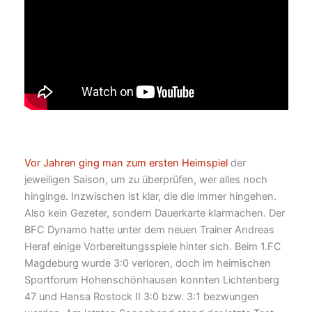
Vor Jahren ging man zum ersten Heimspiel
der
jeweiligen Saison, um zu überprüfen, wer alles noch
hinginge. Inzwischen ist klar, die die immer hingehen.
Also kein Gezeter, sondern Dauerkarte klarmachen. Der
BFC Dynamo hatte unter dem neuen Trainer Andreas
Heraf einige Vorbereitungsspiele hinter sich. Beim 1.FC
Magdeburg wurde 3:0 verloren, doch im heimischen
Sportforum Hohenschönhausen konnten Lichtenberg
47 und Hansa Rostock II 3:0 bzw. 3:1 bezwungen