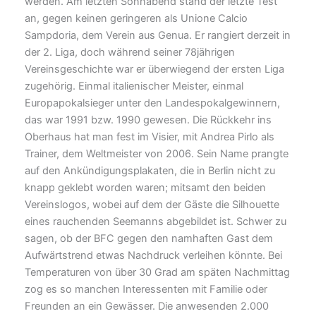
werden. Am letzten Sonnabend stand der letzte Test
an, gegen keinen geringeren als Unione Calcio
Sampdoria, dem Verein aus Genua. Er rangiert derzeit in
der 2. Liga, doch während seiner 78jährigen
Vereinsgeschichte war er überwiegend der ersten Liga
zugehörig. Einmal italienischer Meister, einmal
Europapokalsieger unter den Landespokalgewinnern,
das war 1991 bzw. 1990 gewesen. Die Rückkehr ins
Oberhaus hat man fest im Visier, mit Andrea Pirlo als
Trainer, dem Weltmeister von 2006. Sein Name prangte
auf den Ankündigungsplakaten, die in Berlin nicht zu
knapp geklebt worden waren; mitsamt den beiden
Vereinslogos, wobei auf dem der Gäste die Silhouette
eines rauchenden Seemanns abgebildet ist. Schwer zu
sagen, ob der BFC gegen den namhaften Gast dem
Aufwärtstrend etwas Nachdruck verleihen könnte. Bei
Temperaturen von über 30 Grad am späten Nachmittag
zog es so manchen Interessenten mit Familie oder
Freunden an ein Gewässer. Die anwesenden 2.000