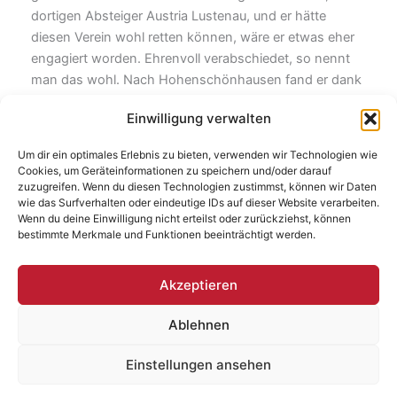
dortigen Absteiger Austria Lustenau, und er hätte
diesen Verein wohl retten können, wäre er etwas eher
engagiert worden. Ehrenvoll verabschiedet, so nennt
man das wohl. Nach Hohenschönhausen fand er dank
BFC-Sportdirektor Angelo Vier, mit dem er einst bei
Einwilligung verwalten
Rapid Wien zusammengespielt hatte. Heraf ist ein
geradliniger Typ, der ein ebensolches Auftreten seiner
Um dir ein optimales Erlebnis zu bieten, verwenden wir Technologien wie
Spieler auf dem Rasen erwartet und mit seiner Arbeit
Cookies, um Geräteinformationen zu speichern und/oder darauf
gut vorankommt. Am kommenden Freitag beginnt die
zuzugreifen. Wenn du diesen Technologien zustimmst, können wir Daten
wie das Surfverhalten oder eindeutige IDs auf dieser Website verarbeiten.
neue Saison, unter anderem mit dem Knaller BFC
Wenn du deine Einwilligung nicht erteilst oder zurückziehst, können
gegen Jena, ab 19 Uhr im Sportforum.
bestimmte Merkmale und Funktionen beeinträchtigt werden.
Akzeptieren
ZURÜCK
WEITER
Ablehnen
Einstellungen ansehen
Copyright © 2026 | Baufresse