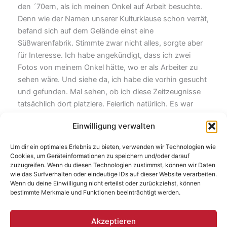
den ´70ern, als ich meinen Onkel auf Arbeit besuchte.
Denn wie der Namen unserer Kulturklause schon verrät,
befand sich auf dem Gelände einst eine
Süßwarenfabrik. Stimmte zwar nicht alles, sorgte aber
für Interesse. Ich habe angekündigt, dass ich zwei
Fotos von meinem Onkel hätte, wo er als Arbeiter zu
sehen wäre. Und siehe da, ich habe die vorhin gesucht
und gefunden. Mal sehen, ob ich diese Zeitzeugnisse
tatsächlich dort platziere. Feierlich natürlich. Es war
jedenfalls eine dufte Show in ungezwungener
Einwilligung verwalten
Atmosphäre. Schönes Publikum. Wie vor Jahren. Werde
mich wieder öfter dort sehen lassen.
Um dir ein optimales Erlebnis zu bieten, verwenden wir Technologien wie
Cookies, um Geräteinformationen zu speichern und/oder darauf
Tipp: Heute zu 19 Uhr zur Reformbühne Heim und Welt
zuzugreifen. Wenn du diesen Technologien zustimmst, können wir Daten
wie das Surfverhalten oder eindeutige IDs auf dieser Website verarbeiten.
ins Baiz gehen und den Durchschnitt des Alters, äh,
Wenn du deine Einwilligung nicht erteilst oder zurückziehst, können
Einkommens, senken.
bestimmte Merkmale und Funktionen beeinträchtigt werden.
Akzeptieren