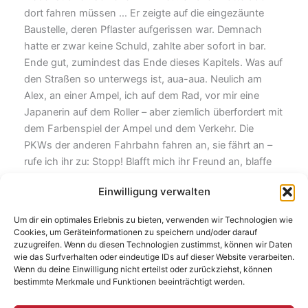
dort fahren müssen … Er zeigte auf die eingezäunte
Baustelle, deren Pflaster aufgerissen war. Demnach
hatte er zwar keine Schuld, zahlte aber sofort in bar.
Ende gut, zumindest das Ende dieses Kapitels. Was auf
den Straßen so unterwegs ist, aua-aua. Neulich am
Alex, an einer Ampel, ich auf dem Rad, vor mir eine
Japanerin auf dem Roller – aber ziemlich überfordert mit
dem Farbenspiel der Ampel und dem Verkehr. Die
PKWs der anderen Fahrbahn fahren an, sie fährt an –
rufe ich ihr zu: Stopp! Blafft mich ihr Freund an, blaffe
ich ihren Freund an …
Einwilligung verwalten
Tipp für morgen: Am Vormittag ein weiteres
Um dir ein optimales Erlebnis zu bieten, verwenden wir Technologien wie
Verkehrsmittel erfinden, vielleicht eine Kreuzung aus
Cookies, um Geräteinformationen zu speichern und/oder darauf
Roller und Lastenrad. Gegen Mittag mit der
zuzugreifen. Wenn du diesen Technologien zustimmst, können wir Daten
wie das Surfverhalten oder eindeutige IDs auf dieser Website verarbeiten.
Straßenbahn zu BFC Dynamo gegen Energie Cottbus
Wenn du deine Einwilligung nicht erteilst oder zurückziehst, können
fahren.
bestimmte Merkmale und Funktionen beeinträchtigt werden.