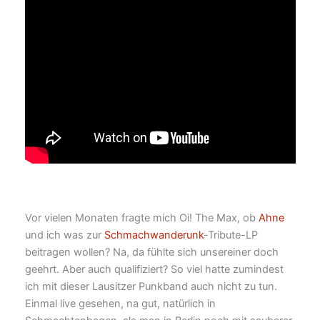
Vor vielen Monaten fragte mich Oi! The Max, ob
Ahne
und ich was zur
Schmachwanderunk
-Tribute-LP
beitragen wollen? Na, da fühlte sich unsereiner doch
geehrt. Aber auch qualifiziert? So viel hatte zumindest
ich mit dieser Lausitzer Punkband auch nicht zu tun.
Einmal live gesehen, na gut, natürlich in