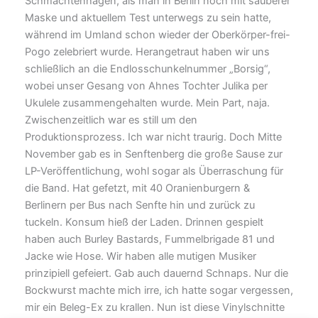
Schmachtenhagen, als man in Berlin noch mit sauberer
Maske und aktuellem Test unterwegs zu sein hatte,
während im Umland schon wieder der Oberkörper-frei-
Pogo zelebriert wurde. Herangetraut haben wir uns
schließlich an die Endlosschunkelnummer „Borsig“,
wobei unser Gesang von Ahnes Tochter Julika per
Ukulele zusammengehalten wurde. Mein Part, naja.
Zwischenzeitlich war es still um den
Produktionsprozess. Ich war nicht traurig. Doch Mitte
November gab es in Senftenberg die große Sause zur
LP-Veröffentlichung, wohl sogar als Überraschung für
die Band. Hat gefetzt, mit 40 Oranienburgern &
Berlinern per Bus nach Senfte hin und zurück zu
tuckeln. Konsum hieß der Laden. Drinnen gespielt
haben auch Burley Bastards, Fummelbrigade 81 und
Jacke wie Hose. Wir haben alle mutigen Musiker
prinzipiell gefeiert. Gab auch dauernd Schnaps. Nur die
Bockwurst machte mich irre, ich hatte sogar vergessen,
mir ein Beleg-Ex zu krallen. Nun ist diese Vinylschnitte