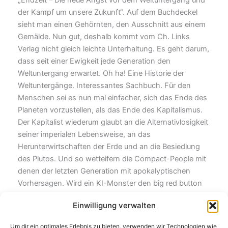
der Kampf um unsere Zukunft“. Auf dem Buchdeckel
sieht man einen Gehörnten, den Ausschnitt aus einem
Gemälde. Nun gut, deshalb kommt vom Ch. Links
Verlag nicht gleich leichte Unterhaltung. Es geht darum,
dass seit einer Ewigkeit jede Generation den
Weltuntergang erwartet. Oh ha! Eine Historie der
Weltuntergänge. Interessantes Sachbuch. Für den
Menschen sei es nun mal einfacher, sich das Ende des
Planeten vorzustellen, als das Ende des Kapitalismus.
Der Kapitalist wiederum glaubt an die Alternativlosigkeit
seiner imperialen Lebensweise, an das
Herunterwirtschaften der Erde und an die Besiedlung
des Plutos. Und so wetteifern die Compact-People mit
denen der letzten Generation mit apokalyptischen
Vorhersagen. Wird ein KI-Monster den big red button
betätigen? Der zunehmende Negativismus zeckt uns
Einwilligung verwalten
alle an. Hinz und Kunz empören sich in ihrer jeweiligen
Echokammer. Natürlich negiert der Autor die
Um dir ein optimales Erlebnis zu bieten, verwenden wir Technologien wie