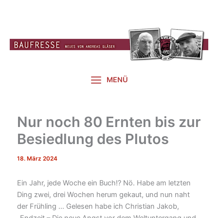
Zum
Inhalt
springen
MENÜ
Nur noch 80 Ernten bis zur
Besiedlung des Plutos
18. März 2024
Ein Jahr, jede Woche ein Buch!? Nö. Habe am letzten
Ding zwei, drei Wochen herum gekaut, und nun naht
der Frühling … Gelesen habe ich Christian Jakob,
„Endzeit – Die neue Angst vor dem Weltuntergang und